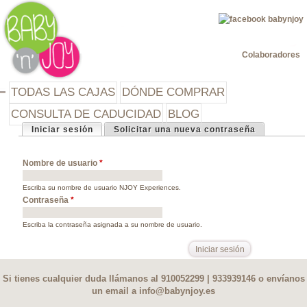
Jump to navigation
Colaboradores
TODAS LAS CAJAS
DÓNDE COMPRAR
CONSULTA DE CADUCIDAD
BLOG
Iniciar sesión
(solapa activa)
Solicitar una nueva contraseña
Solapas principales
Nombre de usuario
*
Escriba su nombre de usuario NJOY Experiences.
Contraseña
*
Escriba la contraseña asignada a su nombre de usuario.
Si tienes cualquier duda llámanos al 910052299 | 933939146 o envíanos
un email a
info@babynjoy.es