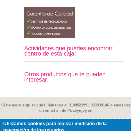
Actividades que puedes encontrar
dentro de esta caja:
Otros productos que te pueden
interesar
Si tienes cualquier duda llámanos al 910052299 | 933939146 o envíanos
un email a
info@babynjoy.es
Utilizamos cookies para realizar medición de la
navegación de los usuarios
Contacto
|
Terminos y condiciones
|
Privacidad
|
FAQ
|
Fe de Erratas
|