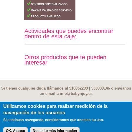
Actividades que puedes encontrar
dentro de esta caja:
Otros productos que te pueden
interesar
Si tienes cualquier duda llámanos al 910052299 | 933939146 o envíanos
un email a
info@babynjoy.es
Utilizamos cookies para realizar medición de la
navegación de los usuarios
Contacto
|
Terminos y condiciones
|
Privacidad
|
FAQ
|
Fe de Erratas
|
Información Socios
Si continuas navegando, consideramos que aceptas su uso.
© 2017 Njoy Family Services, SL Todos los derechos reservados
OK, Acepto
Necesito más información