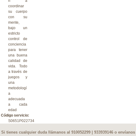
n a
coordinar
su cuerpo
con su
mente,
bajo un
estricto
control de
conciencia
para tener
una buena
calidad de
vida. Todo
a través de
juegos y
una
metodologí
a
adecuada
a cada
edad
Código servicio:
S0651P022734
Si tienes cualquier duda llámanos al 910052299 | 933939146 o envíanos