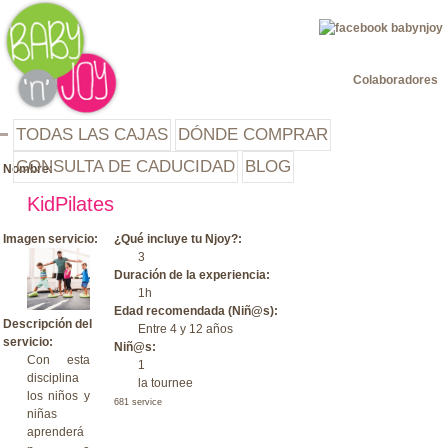
Jump to navigation
Colaboradores
TODAS LAS CAJAS
DÓNDE COMPRAR
CONSULTA DE CADUCIDAD
BLOG
Nombre:
KidPilates
Imagen servicio:
¿Qué incluye tu Njoy?:
3
Duración de la experiencia:
1h
Edad recomendada (Niñ@s):
Descripción del
Entre 4 y 12 años
servicio:
Niñ@s:
Con esta
1
disciplina
la tournee
los niños y
681 service
niñas
aprenderá