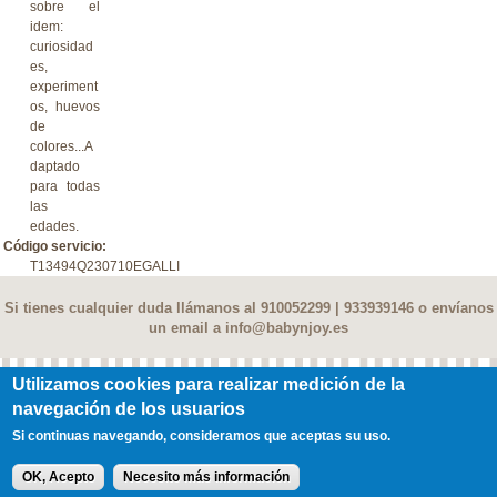
sobre el
idem:
curiosidad
es,
experiment
os, huevos
de
colores...A
daptado
para todas
las
edades.
Código servicio:
T13494Q230710EGALLI
Si tienes cualquier duda llámanos al 910052299 | 933939146 o envíanos
un email a
info@babynjoy.es
Utilizamos cookies para realizar medición de la
Contacto
|
Terminos y condiciones
|
Privacidad
|
FAQ
|
Fe de Erratas
|
navegación de los usuarios
Información Socios
Si continuas navegando, consideramos que aceptas su uso.
© 2017 Njoy Family Services, SL Todos los derechos reservados
OK, Acepto
Necesito más información