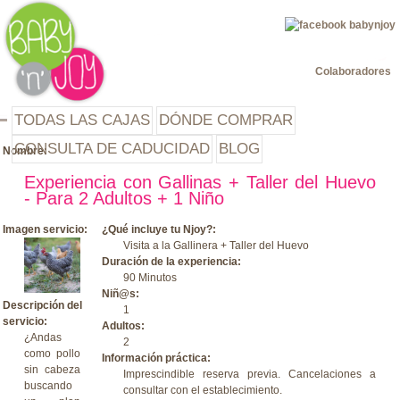
Jump to navigation
Colaboradores
TODAS LAS CAJAS
DÓNDE COMPRAR
CONSULTA DE CADUCIDAD
BLOG
Nombre:
Experiencia con Gallinas + Taller del Huevo
- Para 2 Adultos + 1 Niño
Imagen servicio:
¿Qué incluye tu Njoy?:
Visita a la Gallinera + Taller del Huevo
Duración de la experiencia:
90 Minutos
Niñ@s:
Descripción del
1
servicio:
Adultos:
¿Andas
2
como pollo
Información práctica:
sin cabeza
Imprescindible reserva previa. Cancelaciones a
buscando
consultar con el establecimiento.