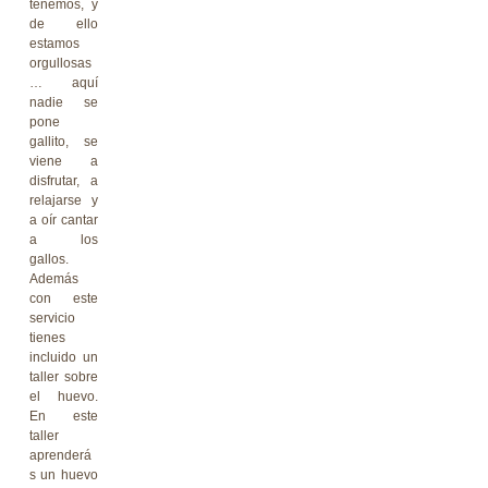
tenemos, y
de ello
estamos
orgullosas
… aquí
nadie se
pone
gallito, se
viene a
disfrutar, a
relajarse y
a oír cantar
a los
gallos.
Además
con este
servicio
tienes
incluido un
taller sobre
el huevo.
En este
taller
aprenderá
s un huevo