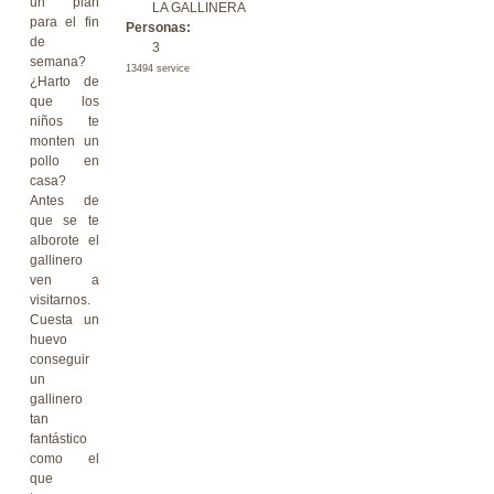
un plan
LA GALLINERA
para el fin
Personas:
de
3
semana?
13494 service
¿Harto de
que los
niños te
monten un
pollo en
casa?
Antes de
que se te
alborote el
gallinero
ven a
visitarnos.
Cuesta un
huevo
conseguir
un
gallinero
tan
fantástico
como el
que