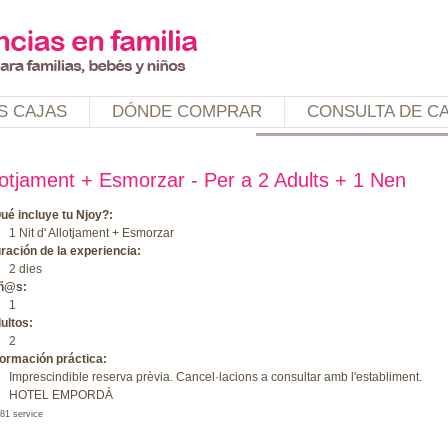
Jump to navigation
S CAJAS
DÓNDE COMPRAR
CONSULTA DE C
lotjament + Esmorzar - Per a 2 Adults + 1 Nen
ué incluye tu Njoy?:
1 Nit d' Allotjament + Esmorzar
ración de la experiencia:
2 dies
ñ@s:
1
ultos:
2
formación práctica:
Imprescindible reserva prèvia. Cancel·lacions a consultar amb l'establiment.
HOTEL EMPORDÀ
81 service