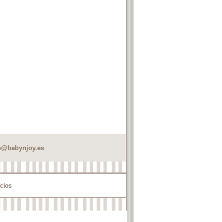
o@babynjoy.es
cios