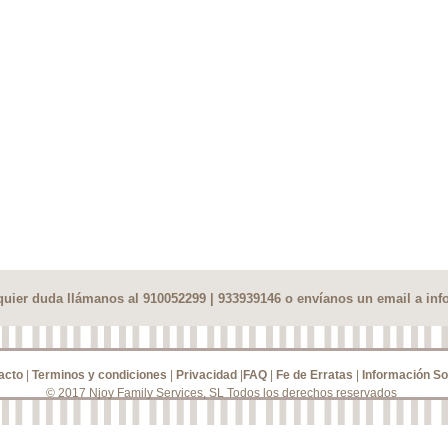
lquier duda llámanos al 910052299 | 933939146 o envíanos un email a
inf
acto
|
Terminos y condiciones
|
Privacidad
|
FAQ
|
Fe de Erratas
|
Información So
© 2017 Njoy Family Services, SL Todos los derechos reservados