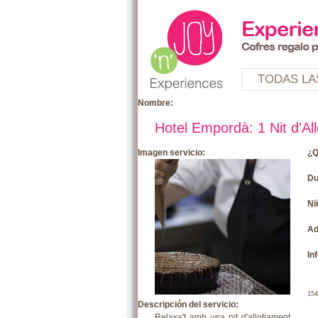
TODAS LA
Nombre:
Hotel Empordà: 1 Nit d'Al
Imagen servicio:
¿Q
Du
Ni
Ad
In
154
Descripción del servicio:
Relaxa't amb una nit d'allotjament