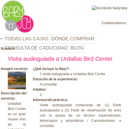
Jump to navigation
Colaboradores
TODAS LAS CAJAS
DÓNDE COMPRAR
CONSULTA DE CADUCIDAD
BLOG
Nombre:
Visita audioguiada a Urdaibai Bird Center
Imagen servicio:
¿Qué incluye tu Njoy?:
1 visita autoguiada a Urdaibai Bird Center
Duración de la experiencia:
A consultar
Adultos:
Descripción del
3
servicio:
Información práctica:
Urdaibai
Visita audioguiada compuesta de (1) Parte
Bird Center
audioguiada y (2) Parte de observación de aves
es un gran
con la ayuda de un técnico especializado,
museo vivo
telescopios y prismáticos / Cancelaciones: a
de la
consultar