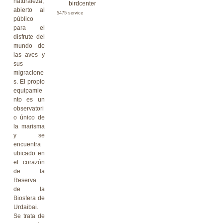
naturaleza,
birdcenter
abierto al
5475 service
público
para el
disfrute del
mundo de
las aves y
sus
migracione
s. El propio
equipamie
nto es un
observatori
o único de
la marisma
y se
encuentra
ubicado en
el corazón
de la
Reserva
de la
Biosfera de
Urdaibai.
Se trata de