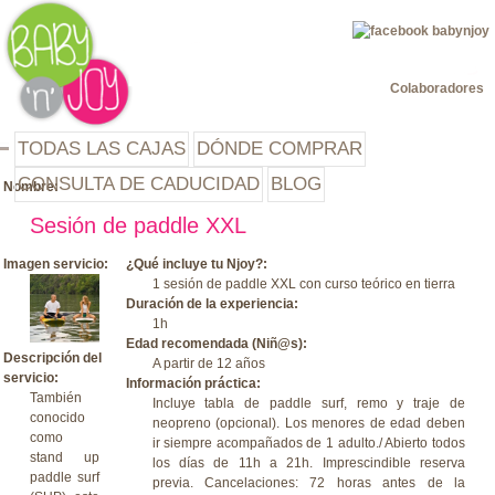
Jump to navigation
Colaboradores
TODAS LAS CAJAS
DÓNDE COMPRAR
CONSULTA DE CADUCIDAD
BLOG
Nombre:
Sesión de paddle XXL
Imagen servicio:
¿Qué incluye tu Njoy?:
1 sesión de paddle XXL con curso teórico en tierra
Duración de la experiencia:
1h
Edad recomendada (Niñ@s):
Descripción del
A partir de 12 años
servicio:
Información práctica:
También
Incluye tabla de paddle surf, remo y traje de
conocido
neopreno (opcional). Los menores de edad deben
como
ir siempre acompañados de 1 adulto./ Abierto todos
stand up
los días de 11h a 21h. Imprescindible reserva
paddle surf
previa. Cancelaciones: 72 horas antes de la