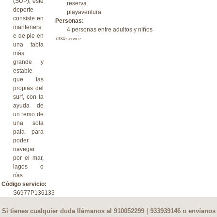
(SUP), este
reserva.
deporte
playaventura
consiste en
Personas:
manteners
4 personas entre adultos y niños
e de pie en
7334 service
una tabla
más
grande y
estable
que las
propias del
surf, con la
ayuda de
un remo de
una sola
pala para
poder
navegar
por el mar,
lagos o
rías.
Código servicio:
S6977P136133
Si tienes cualquier duda llámanos al 910052299 | 933939146 o envíanos