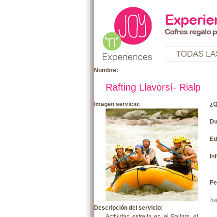
TODAS LA
Nombre:
Rafting Llavorsí- Rialp
Imagen servicio:
¿Q
Du
Ed
In
Pe
704
Descripción del servicio:
Actividad estrella en el Pallars, el