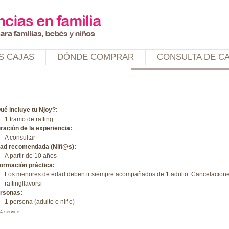
Jump to navigation
S CAJAS
DÓNDE COMPRAR
CONSULTA DE C
ué incluye tu Njoy?:
1 tramo de rafting
ración de la experiencia:
A consultar
ad recomendada (Niñ@s):
A partir de 10 años
formación práctica:
Los menores de edad deben ir siempre acompañados de 1 adulto. Cancelaciones:
raftingllavorsi
rsonas:
1 persona (adulto o niño)
4 service