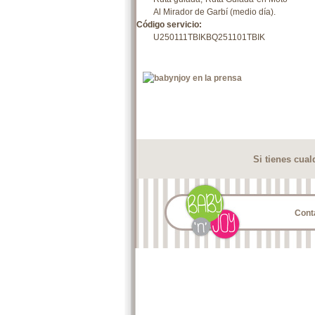
Al Mirador de Garbí (medio día).
Código servicio:
U250111TBIKBQ251101TBIK
Si tienes cua
Cont