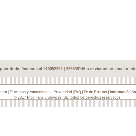
lquier duda llámanos al 910052299 | 933939146 o envíanos un email a
inf
acto
|
Terminos y condiciones
|
Privacidad
|
FAQ
|
Fe de Erratas
|
Información So
© 2017 Njoy Family Services, SL Todos los derechos reservados