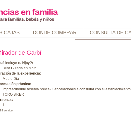
Jump to navigation
S CAJAS
DÓNDE COMPRAR
CONSULTA DE C
irador de Garbí
ué incluye tu Njoy?:
Ruta Guiada en Moto
ración de la experiencia:
Medio Día
formación práctica:
Imprescindible reserva previa- Cancelaciones a consultar con el establecimiento
TORO BIKER
rsonas:
1
83 service