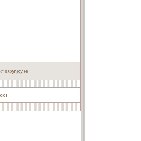
o@babynjoy.es
cios