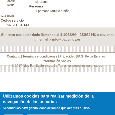
SLAB
slabreus
Reus.
Personas:
1 persona (adulto o niño)
7218 service
Código servicio:
S6876P135143
Si tienes cualquier duda llámanos al 910052299 | 933939146 o envíanos
un email a
info@babynjoy.es
Contacto
|
Terminos y condiciones
|
Privacidad
|
FAQ
|
Fe de Erratas
|
Información Socios
© 2017 Njoy Family Services, SL Todos los derechos reservados
Utilizamos cookies para realizar medición de la
navegación de los usuarios
Si continuas navegando, consideramos que aceptas su uso.