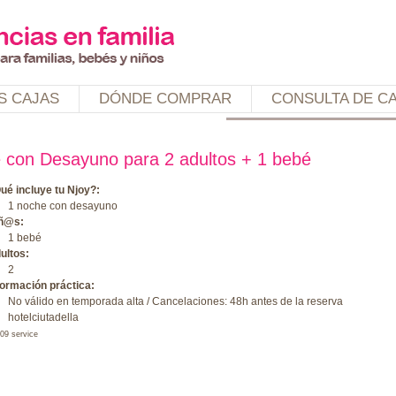
Jump to navigation
S CAJAS
DÓNDE COMPRAR
CONSULTA DE C
he con Desayuno para 2 adultos + 1 bebé
ué incluye tu Njoy?:
1 noche con desayuno
ñ@s:
1 bebé
ultos:
2
formación práctica:
No válido en temporada alta / Cancelaciones: 48h antes de la reserva
hotelciutadella
09 service