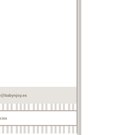
o@babynjoy.es
cios