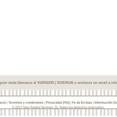
lquier duda llámanos al 910052299 | 933939146 o envíanos un email a
inf
acto
|
Terminos y condiciones
|
Privacidad
|
FAQ
|
Fe de Erratas
|
Información So
© 2017 Njoy Family Services, SL Todos los derechos reservados