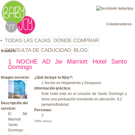
Jump to navigation
Colaboradores
TODAS LAS CAJAS
DÓNDE COMPRAR
CONSULTA DE CADUCIDAD
BLOG
Nombre:
1 NOCHE AD Jw Marriott Hotel Santo
Domingo
Imagen servicio:
¿Qué incluye tu Njoy?:
1 Noche en Alojamiento y Desayuno
Información práctica:
Este hotel está en el corazón de Santo Domingo y
tiene una puntuación excelente en ubicación: 9,2
Descripción del
jwmarriothotelsd
servicio:
Personas:
El JW
2
Marriott
10451 service
Santo
Domingo