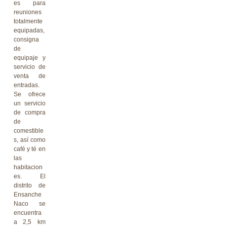
es para
reuniones
totalmente
equipadas,
consigna
de
equipaje y
servicio de
venta de
entradas.
Se ofrece
un servicio
de compra
de
comestible
s, así como
café y té en
las
habitacion
es. El
distrito de
Ensanche
Naco se
encuentra
a 2,5 km