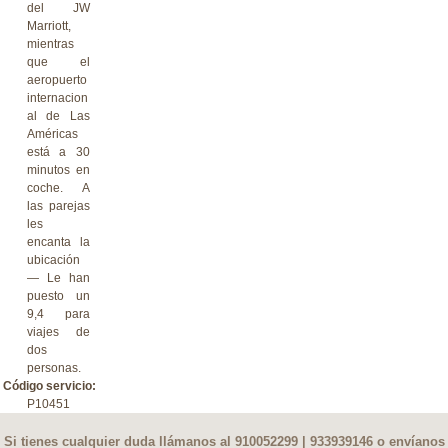
del JW
Marriott,
mientras
que el
aeropuerto
internacion
al de Las
Américas
está a 30
minutos en
coche. A
las parejas
les
encanta la
ubicación
— Le han
puesto un
9,4 para
viajes de
dos
personas.
Código servicio:
P10451
Si tienes cualquier duda llámanos al 910052299 | 933939146 o envíanos