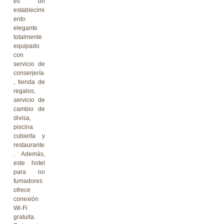
es un
establecimi
ento
elegante
totalmente
equipado
con
servicio de
conserjería
, tienda de
regalos,
servicio de
cambio de
divisa,
piscina
cubierta y
restaurante
. Además,
este hotel
para no
fumadores
ofrece
conexión
Wi-Fi
gratuita.