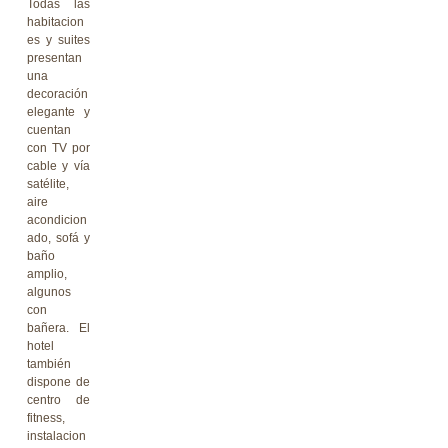
Todas las
habitacion
es y suites
presentan
una
decoración
elegante y
cuentan
con TV por
cable y vía
satélite,
aire
acondicion
ado, sofá y
baño
amplio,
algunos
con
bañera. El
hotel
también
dispone de
centro de
fitness,
instalacion