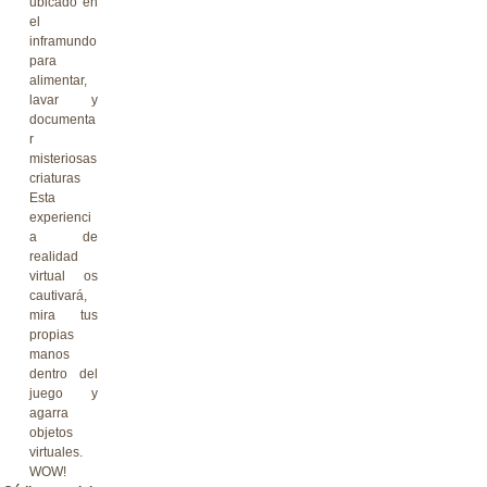
ubicado en
el
inframundo
para
alimentar,
lavar y
documenta
r
misteriosas
criaturas
Esta
experienci
a de
realidad
virtual os
cautivará,
mira tus
propias
manos
dentro del
juego y
agarra
objetos
virtuales.
WOW!