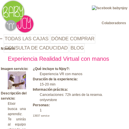
Jump to navigation
Colaboradores
TODAS LAS CAJAS
DÓNDE COMPRAR
CONSULTA DE CADUCIDAD
BLOG
Nombre:
Experiencia Realidad Virtual con manos
Imagen servicio:
¿Qué incluye tu Njoy?:
Experiencia VR con manos
Duración de la experiencia:
15-20 min
Información práctica:
Descripción del
Cancelaciones: 72h antes de la reserva.
servicio:
onlyvrstore
Elixir
Personas:
busca una
1
aprendiz.
13937 service
Te unirás
al equipo