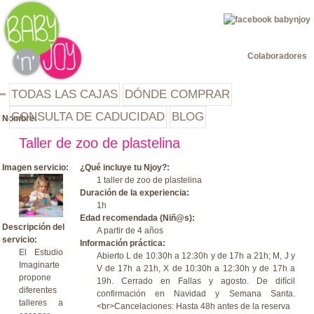
Jump to navigation
Colaboradores
TODAS LAS CAJAS
DÓNDE COMPRAR
CONSULTA DE CADUCIDAD
BLOG
Nombre:
Taller de zoo de plastelina
Imagen servicio:
¿Qué incluye tu Njoy?:
1 taller de zoo de plastelina
Duración de la experiencia:
1h
Edad recomendada (Niñ@s):
Descripción del
A partir de 4 años
servicio:
Información práctica:
El Estudio
Abierto L de 10:30h a 12:30h y de 17h a 21h; M, J y
Imaginarte
V de 17h a 21h, X de 10:30h a 12:30h y de 17h a
propone
19h. Cerrado en Fallas y agosto. De difícil
diferentes
confirmación en Navidad y Semana Santa.
talleres a
<br>Cancelaciones: Hasta 48h antes de la reserva