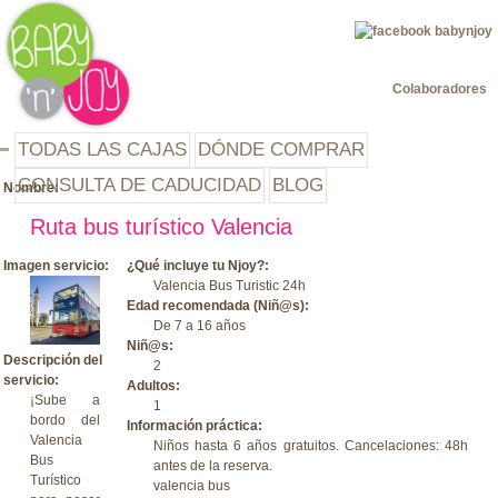
Jump to navigation
Colaboradores
TODAS LAS CAJAS
DÓNDE COMPRAR
CONSULTA DE CADUCIDAD
BLOG
Nombre:
Ruta bus turístico Valencia
Imagen servicio:
¿Qué incluye tu Njoy?:
Valencia Bus Turistic 24h
Edad recomendada (Niñ@s):
De 7 a 16 años
Niñ@s:
Descripción del
2
servicio:
Adultos:
¡Sube a
1
bordo del
Información práctica:
Valencia
Niños hasta 6 años gratuitos. Cancelaciones: 48h
Bus
antes de la reserva.
Turístico
valencia bus