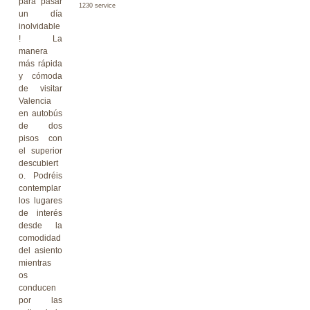
para pasar
1230 service
un día
inolvidable
! La
manera
más rápida
y cómoda
de visitar
Valencia
en autobús
de dos
pisos con
el superior
descubiert
o. Podréis
contemplar
los lugares
de interés
desde la
comodidad
del asiento
mientras
os
conducen
por las