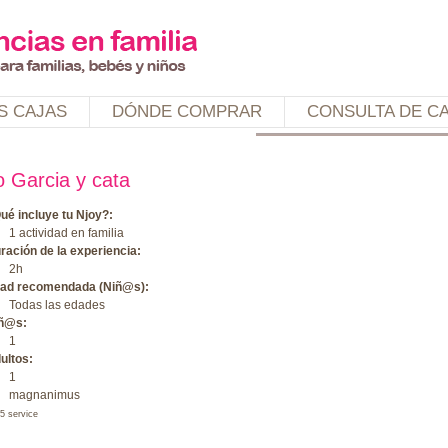
Jump to navigation
S CAJAS
DÓNDE COMPRAR
CONSULTA DE C
o Garcia y cata
ué incluye tu Njoy?:
1 actividad en familia
ración de la experiencia:
2h
ad recomendada (Niñ@s):
Todas las edades
ñ@s:
1
ultos:
1
magnanimus
5 service