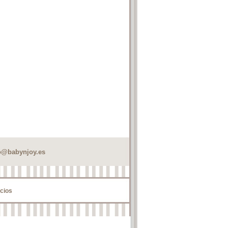
o@babynjoy.es
cios