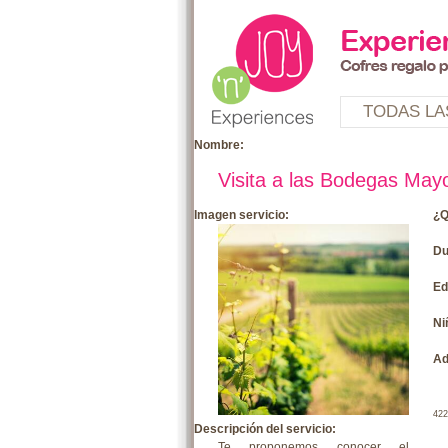
TODAS LA
Nombre:
Visita a las Bodegas May
Imagen servicio:
¿Q
Du
Ed
Ni
Ad
422
Descripción del servicio:
Te proponemos conocer el