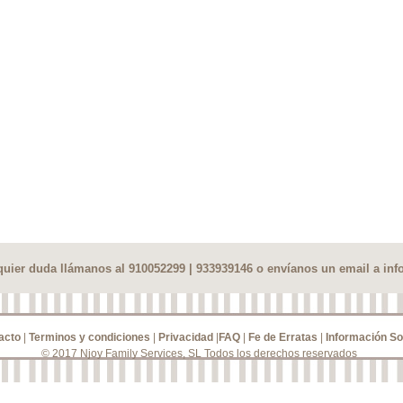
lquier duda llámanos al 910052299 | 933939146 o envíanos un email a
inf
acto
|
Terminos y condiciones
|
Privacidad
|
FAQ
|
Fe de Erratas
|
Información So
© 2017 Njoy Family Services, SL Todos los derechos reservados