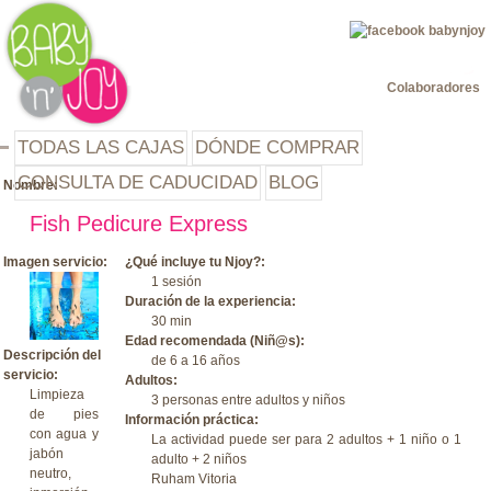
Jump to navigation
Colaboradores
TODAS LAS CAJAS
DÓNDE COMPRAR
CONSULTA DE CADUCIDAD
BLOG
Nombre:
Fish Pedicure Express
Imagen servicio:
¿Qué incluye tu Njoy?:
1 sesión
Duración de la experiencia:
30 min
Edad recomendada (Niñ@s):
Descripción del
de 6 a 16 años
servicio:
Adultos:
Limpieza
3 personas entre adultos y niños
de pies
Información práctica:
con agua y
La actividad puede ser para 2 adultos + 1 niño o 1
jabón
adulto + 2 niños
neutro,
Ruham Vitoria