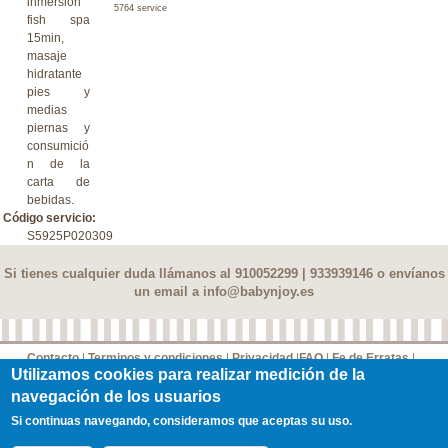
inmersión
5764 service
fish spa
15min,
masaje
hidratante
pies y
medias
piernas y
consumició
n de la
carta de
bebidas.
Código servicio:
S5925P020309
Si tienes cualquier duda llámanos al 910052299 | 933939146 o envíanos
un email a
info@babynjoy.es
Contacto
|
Terminos y condiciones
|
Privacidad
|
FAQ
|
Fe de Erratas
|
Utilizamos cookies para realizar medición de la
Información Socios
© 2017 Njoy Family Services, SL Todos los derechos reservados
navegación de los usuarios
Si continuas navegando, consideramos que aceptas su uso.